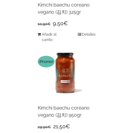
Kimchi baechu coreano
vegano (김치) 325gr
9,50
€
10,90
€
Añadir al
Detalles
carrito
¡Promo!
Kimchi baechu coreano
vegano (김치) 950gr
21,50
€
29,90
€