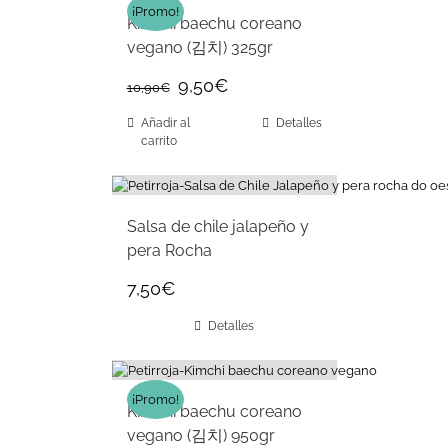
¡Promo!
Kimchi baechu coreano
vegano (김치) 325gr
9,50
€
10,90
€
Añadir al
Detalles
carrito
Salsa de chile jalapeño y
pera Rocha
7,50
€
Detalles
¡Promo!
Kimchi baechu coreano
vegano (김치) 950gr