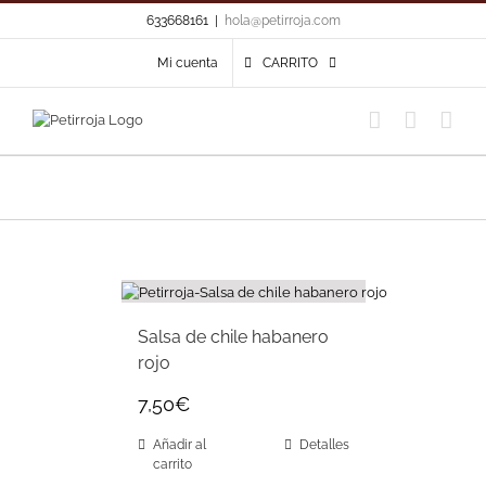
Skip
633668161
|
hola@petirroja.com
to
content
Mi cuenta
CARRITO
Salsa de chile habanero
rojo
7,50
€
Añadir al
Detalles
carrito