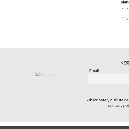
blan
sals
De
NEW
Email
Subscríbete y disfruta d
recetas y pe