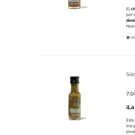
El
ch
por 
dosi
Nues
Añ
Sal
7,5
¡La
Esta 
esa 
prod