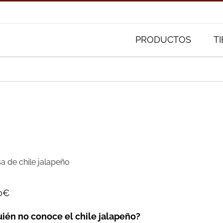
Buscar:
PRODUCTOS
T
sa de chile jalapeño
0
€
ién no conoce el chile jalapeño?