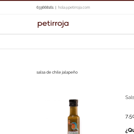
Skip
633668161
|
hola@petirroja.com
to
content
salsa de chile jalapeño
Sal
7,5
¿Qu