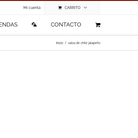
Mi cuenta
CARRITO
IENDAS
🦜
CONTACTO
Inicio
/
salsa de chile jalapeño