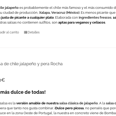
ile jalapeño
es probablemente el chile más famoso y el más consumido d
su ciudad de producción,
Xalapa, Veracruz (México)
. Es menos picante que 
s justa de picante a cualquier plato
. Elaborada con
ingredientes frescos
,
1
tras salsas no contienen sulfitos, son
aptas para veganos y celíacos
.
adir al carrito
Detalles
sa de chile jalapeño y pera Rocha
0
€
 más dulce de todas!
salsa es la
versión amable de nuestra
salsa clásica de jalapeño
. A la
salsa 
pera que tanto nos gusta combinar. ¡
Dulce pero picosa
, no penséis que por
uce en la zona Oeste de Portugal, la nuestra en concreto viene de Bomba