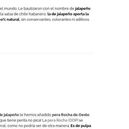
el mundo. Le bautizaron con el nombre de
jalapeño
la salsa de chile habanero,
la de jalapeño aporta la
00% natural
, sin conservantes, colorantes ni aditivos.
de jalapeño
le hemos añadido
pera Rocha do Oeste
,
que tiene perita no pica! La
pera Rocha (DOP)
se
rral, como no podría ser de otra manera.
Es de pulpa