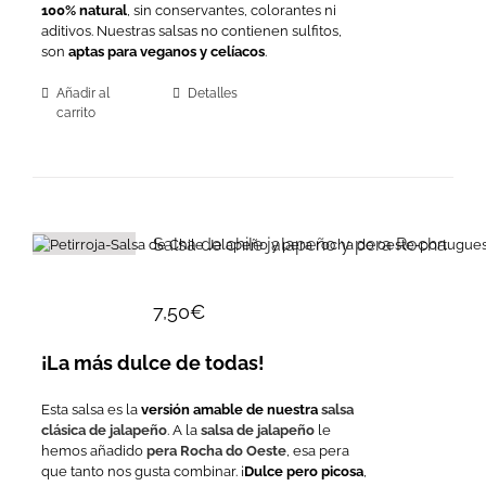
100% natural
, sin conservantes, colorantes ni
aditivos. Nuestras salsas no contienen sulfitos,
son
aptas para veganos y celíacos
.
Añadir al
Detalles
carrito
Salsa de chile jalapeño y pera Rocha
7,50
€
¡La más dulce de todas!
Esta salsa es la
versión amable de nuestra
salsa
clásica de jalapeño
. A la
salsa de jalapeño
le
hemos añadido
pera Rocha do Oeste
, esa pera
que tanto nos gusta combinar. ¡
Dulce pero picosa
,