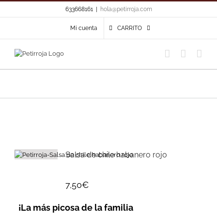
Skip
633668161
|
hola@petirroja.com
to
content
Mi cuenta
CARRITO
Salsa de chile habanero rojo
7,50
€
¡La más picosa de la familia