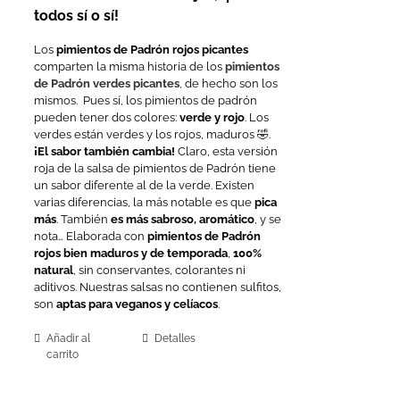
todos sí o sí!
Los
pimientos de Padrón rojos picantes
comparten la misma historia de los
pimientos
de Padrón verdes picantes
, de hecho son los
mismos.
Pues sí, los pimientos de padrón
pueden tener dos colores:
verde y rojo
. Los
verdes están verdes y los rojos, maduros 🤣.
¡El sabor también cambia!
Claro, esta versión
roja de la salsa de pimientos de Padrón tiene
un sabor diferente al de la verde. Existen
varias diferencias, la más notable es que
pica
más
. También
es más sabroso, aromático
, y se
nota…
Elaborada con
pimientos de Padrón
rojos bien maduros y de temporada
,
100%
natural
, sin conservantes, colorantes ni
aditivos. Nuestras salsas no contienen sulfitos,
son
aptas para veganos y celíacos
.
Añadir al
Detalles
carrito