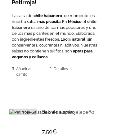
Petirroja!
La salsa de
chile habanero
, de momento, es
nuestra salsa
más picosita
. En
México
el
chile
habanero
es uno de los más populares y uno
de los más picantes en el mundo. Elaborada
con
ingredientes frescos
,
100% natural
, sin
conservantes, colorantes ni aditivos. Nuestras
salsas no contienen sulfitos, son
aptas para
veganos y celíacos
.
Añadir al
Detalles
carrito
Salsa de chile jalapeño
7,50
€