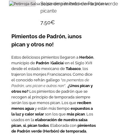
Salsa de pimiento de Padrón verde
picante
7,50
€
Pimientos de Padrón, ¡unos
pican y otros no!
Estos deliciosos pimientos llegaron a
Herbón
,
municipio de
Padrón
(
Galicia
) en el Siglo XVII
desde el estado mexicano de
Tabasco
, los
trajeron los monjes Franciscanos. Como dice
el conocido refrán gallego
"os pementos de
Padrón, uns pican e outros non"
.
¿Unos pican y
otros no?
Los pimientos de padrón que se
recogen al principio de temporada siempre
serán los que menos pican. Los que
reciben
menos agua
y están más tiempo
expuestos a
la luz y calor solar
son los que
más pican
. Los
usados en la
elaboración de nuestra salsa
pican, sí, pican todos
. Elaborada con
pimientos
de
Padrón verde (Herbón) de temporada
,