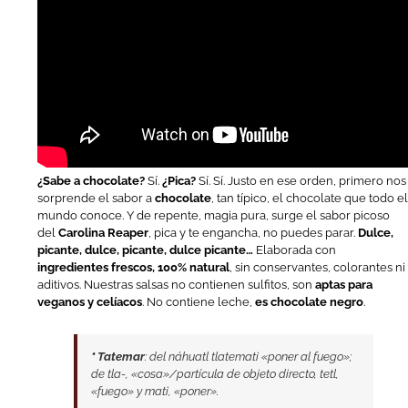
¿Sabe a chocolate?
Sí.
¿Pica?
Sí. Sí. Justo en ese orden, primero nos
sorprende el sabor a
chocolate
, tan típico, el chocolate que todo e
mundo conoce. Y de repente, magia pura, surge el sabor picoso
del
Carolina Reaper
, pica y te engancha, no puedes parar.
Dulce,
picante, dulce, picante, dulce picante…
Elaborada con
ingredientes frescos, 100% natural
, sin conservantes, colorantes ni
aditivos. Nuestras salsas no contienen sulfitos, son
aptas para
veganos y celíacos
. No contiene leche,
es chocolate negro
.
*
Tatemar
: del náhuatl tlatemati «poner al fuego»;
de tla-, «cosa»/partícula de objeto directo, tetl,
«fuego» y mati, «poner».