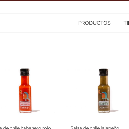
Buscar:
PRODUCTOS
T
a de chile habanero rojo
Salsa de chile jalapeño