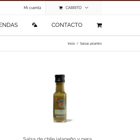
Mi cuenta
CARRITO
IENDAS
🦜
CONTACTO
Inicio
/
Salsas picantes
Salsa de chile jalapeño y pera