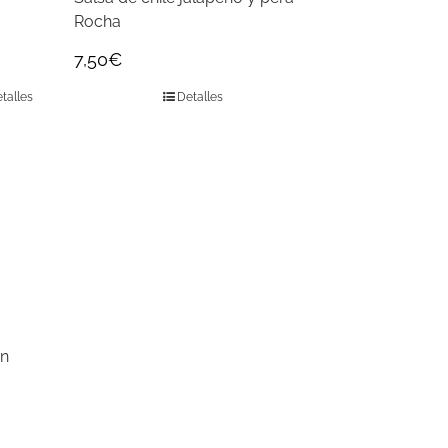
Rocha
7,50
€
talles
Detalles
ón