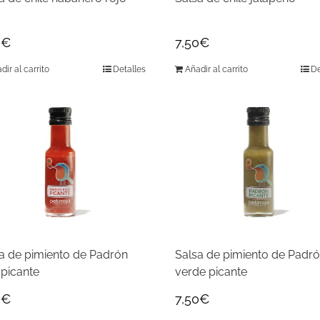
0
€
7,50
€
dir al carrito
Detalles
Añadir al carrito
De
a de pimiento de Padrón
Salsa de pimiento de Padr
 picante
verde picante
0
€
7,50
€