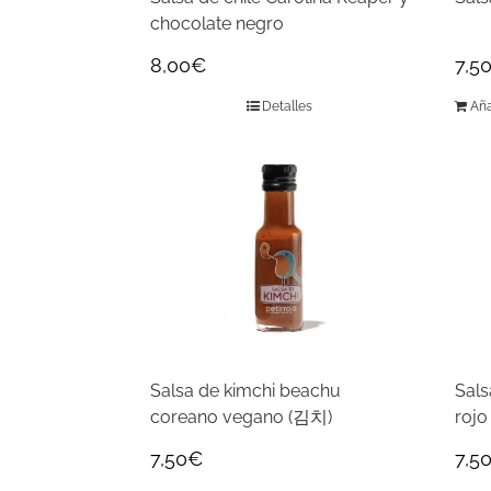
chocolate negro
8,00
€
7,5
Detalles
Aña
Salsa de kimchi beachu
Sals
coreano vegano (김치)
rojo
7,50
€
7,5