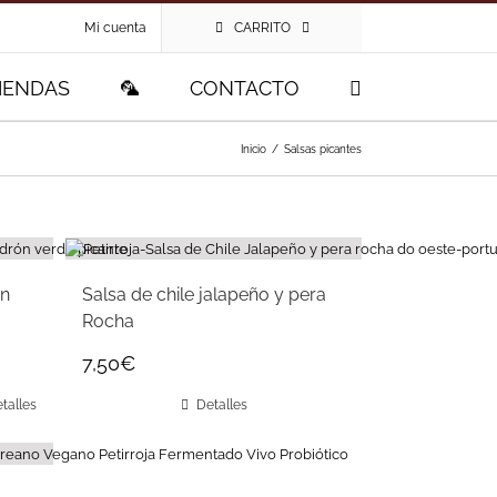
Mi cuenta
CARRITO
IENDAS
🦜
CONTACTO
Inicio
/
Salsas picantes
ón
Salsa de chile jalapeño y pera
Rocha
7,50
€
talles
Detalles