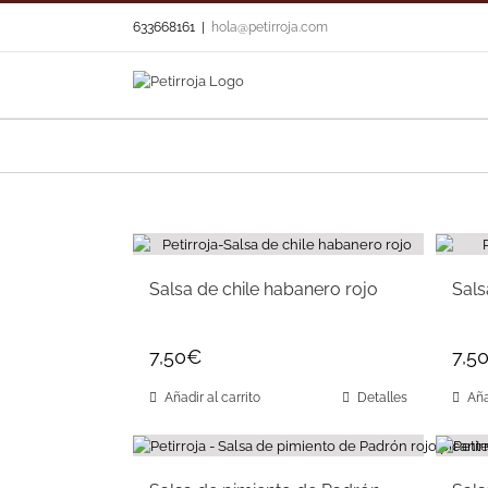
Skip
633668161
|
hola@petirroja.com
to
content
Salsa de chile habanero rojo
Sals
7,50
€
7,5
Añadir al carrito
Detalles
Aña