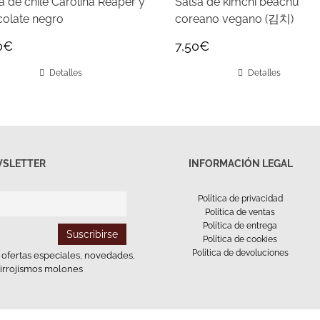
a de chile Carolina Reaper y
Salsa de kimchi beachu
olate negro
coreano vegano (김치)
0
€
7,50
€
Detalles
Detalles
SLETTER
INFORMACIÓN LEGAL
Política de privacidad
Política de ventas
Política de entrega
Política de cookies
Política de devoluciones
e ofertas especiales, novedades,
tirrojismos molones