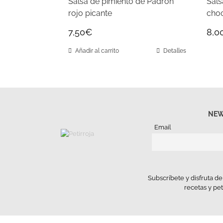
Salsa de pimiento de Padrón
Sals
rojo picante
choc
7,50
€
8,0
Añadir al carrito
Detalles
NEW
Email
Subscríbete y disfruta d
recetas y pe