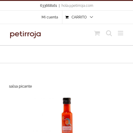
Skip
633668161
|
hola@petirroja.com
to
content
Mi cuenta
CARRITO
salsa picante