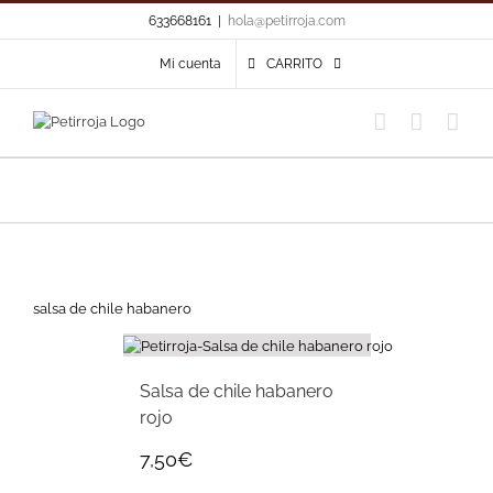
Skip
633668161
|
hola@petirroja.com
to
content
Mi cuenta
CARRITO
salsa de chile habanero
Salsa de chile habanero
rojo
7,50
€