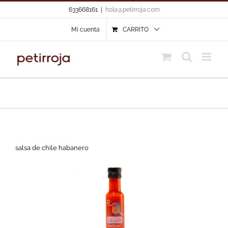
Skip
633668161
|
hola@petirroja.com
to
content
Mi cuenta
CARRITO
salsa de chile habanero