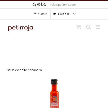
Skip
633668161
|
hola@petirroja.com
to
content
Mi cuenta
CARRITO
salsa de chile habanero