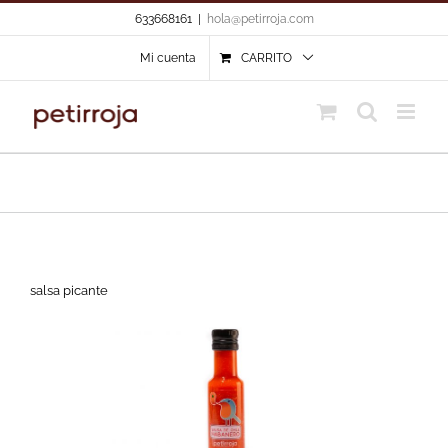
Skip
633668161
|
hola@petirroja.com
to
content
Mi cuenta
CARRITO
salsa picante