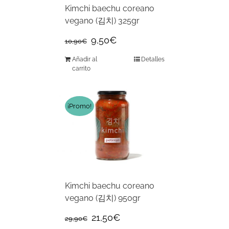
Kimchi baechu coreano
vegano (김치) 325gr
9,50
€
10,90
€
Añadir al
Detalles
carrito
¡Promo!
Kimchi baechu coreano
vegano (김치) 950gr
21,50
€
29,90
€