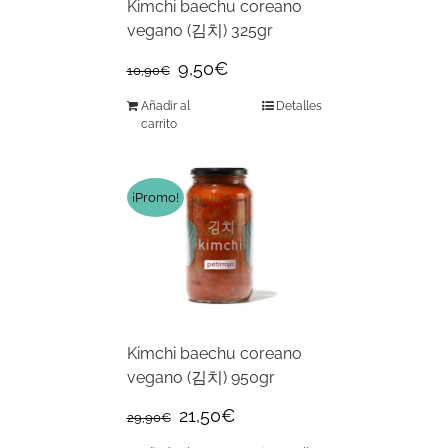
Kimchi baechu coreano
vegano (김치) 325gr
9,50
€
10,90
€
Añadir al
Detalles
carrito
¡Promo!
Kimchi baechu coreano
vegano (김치) 950gr
21,50
€
29,90
€