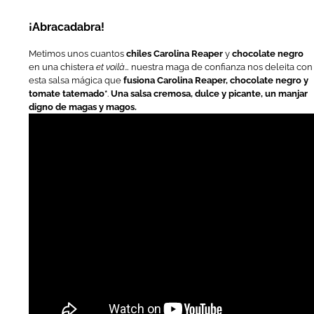
¡Abracadabra!
Metimos unos cuantos
chiles Carolina Reaper
y
chocolate negro
en una chistera
et voilà
… nuestra maga de confianza nos deleita con
esta salsa mágica que
fusiona Carolina Reaper, chocolate negro y
tomate tatemado
*
.
Una salsa cremosa, dulce y picante, un manjar
digno de magas y magos.