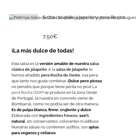
Salsa de chile jalapeño y pera Rocha
7,50
€
¡La más dulce de todas!
Esta salsa es la
versión amable de nuestra
salsa
clásica de jalapeño
. A la
salsa de jalapeño
le
hemos añadido
pera Rocha do Oeste
, esa pera
que tanto nos gusta combinar. ¡
Dulce pero picosa
,
no penséis que porque tiene perita no pica! La
pera Rocha (DOP)
se produce en la zona Oeste
de Portugal, la nuestra en concreto viene de
Bombarral, como no podría ser de otra manera.
Es de pulpa blanca, firme, crujiente y dulce
.
Elaborada con
ingredientes frescos
,
100%
natural
, sin conservantes, colorantes ni aditivos.
Nuestras salsas no contienen sulfitos, son
aptas
para veganos y celíacos
.