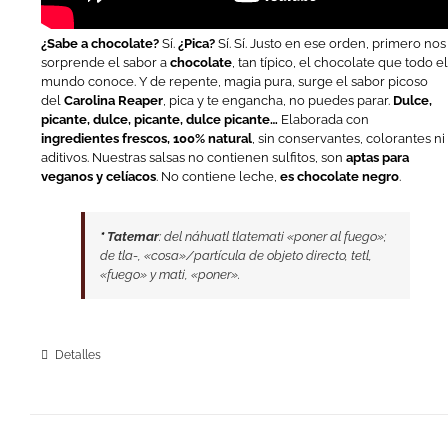
¿Sabe a chocolate?
Sí.
¿Pica?
Sí. Sí. Justo en ese orden, primero nos
sorprende el sabor a
chocolate
, tan típico, el chocolate que todo e
mundo conoce. Y de repente, magia pura, surge el sabor picoso
del
Carolina Reaper
, pica y te engancha, no puedes parar.
Dulce,
picante, dulce, picante, dulce picante…
Elaborada con
ingredientes frescos, 100% natural
, sin conservantes, colorantes ni
aditivos. Nuestras salsas no contienen sulfitos, son
aptas para
veganos y celíacos
. No contiene leche,
es chocolate negro
.
*
Tatemar
: del náhuatl tlatemati «poner al fuego»;
de tla-, «cosa»/partícula de objeto directo, tetl,
«fuego» y mati, «poner».
Detalles