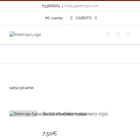
Skip
633668161
|
hola@petirroja.com
to
content
Mi cuenta
CARRITO
salsa picante
Salsa de chile habanero rojo
7,50
€