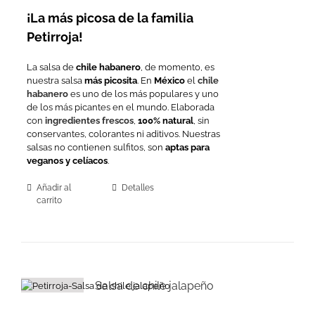
¡La más picosa de la familia
Petirroja!
La salsa de
chile habanero
, de momento, es
nuestra salsa
más picosita
. En
México
el
chile
habanero
es uno de los más populares y uno
de los más picantes en el mundo. Elaborada
con
ingredientes frescos
,
100% natural
, sin
conservantes, colorantes ni aditivos. Nuestras
salsas no contienen sulfitos, son
aptas para
veganos y celíacos
.
Añadir al
Detalles
carrito
Salsa de chile jalapeño