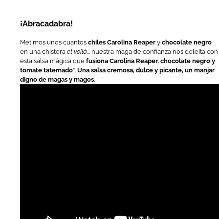
¡Abracadabra!
Metimos unos cuantos
chiles Carolina Reaper
y
chocolate negro
en una chistera
et voilà
… nuestra maga de confianza nos deleita con
esta salsa mágica que
fusiona Carolina Reaper, chocolate negro y
tomate tatemado
*
.
Una salsa cremosa, dulce y picante, un manjar
digno de magas y magos.