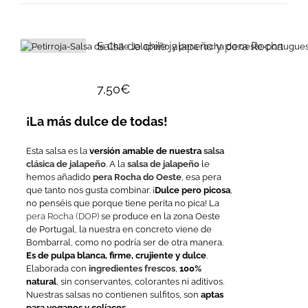
Salsa de chile jalapeño y pera Rocha
7,50
€
¡La más dulce de todas!
Esta salsa es la
versión amable de nuestra
salsa
clásica de jalapeño
. A la
salsa de jalapeño
le
hemos añadido
pera Rocha do Oeste
, esa pera
que tanto nos gusta combinar. ¡
Dulce pero picosa
,
no penséis que porque tiene perita no pica! La
pera Rocha (DOP)
se produce en la zona Oeste
de Portugal, la nuestra en concreto viene de
Bombarral, como no podría ser de otra manera.
Es de pulpa blanca, firme, crujiente y dulce
.
Elaborada con
ingredientes frescos
,
100%
natural
, sin conservantes, colorantes ni aditivos.
Nuestras salsas no contienen sulfitos, son
aptas
para veganos y celíacos
.