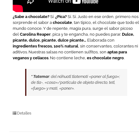
¿Sabe a chocolate?
Sí.
¿Pica?
Sí. Sí. Justo en ese orden, primero nos
sorprende el sabor a
chocolate
, tan típico, el chocolate que todo e
mundo conoce. Y de repente, magia pura, surge el sabor picoso
del
Carolina Reaper
, pica y te engancha, no puedes parar.
Dulce,
picante, dulce, picante, dulce picante…
Elaborada con
ingredientes frescos, 100% natural
, sin conservantes, colorantes ni
aditivos. Nuestras salsas no contienen sulfitos, son
aptas para
veganos y celíacos
. No contiene leche,
es chocolate negro
.
*
Tatemar
: del náhuatl tlatemati «poner al fuego»;
de tla-, «cosa»/partícula de objeto directo, tetl,
«fuego» y mati, «poner».
Detalles