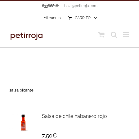
Skip
633668161
|
hola@petirroja.com
to
content
Mi cuenta
CARRITO
salsa picante
Salsa de chile habanero rojo
7,50
€