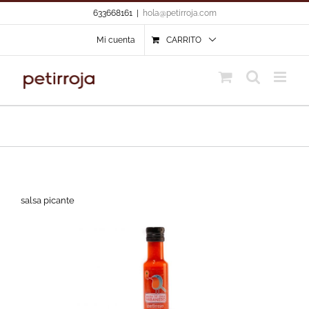
Skip
633668161
|
hola@petirroja.com
to
content
Mi cuenta
CARRITO
salsa picante