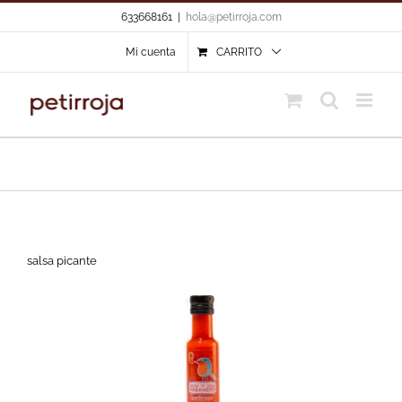
Skip
633668161
|
hola@petirroja.com
to
content
Mi cuenta
CARRITO
salsa picante