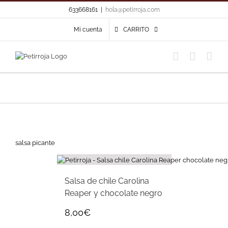
Skip
633668161
|
hola@petirroja.com
to
content
Mi cuenta
CARRITO
salsa picante
Salsa de chile Carolina
Reaper y chocolate negro
8,00
€