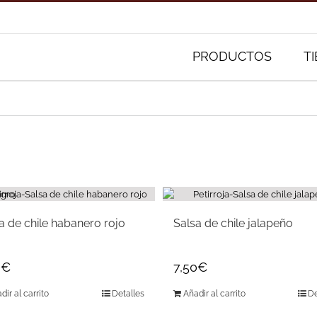
Buscar:
PRODUCTOS
T
a de chile habanero rojo
Salsa de chile jalapeño
0
€
7,50
€
dir al carrito
Detalles
Añadir al carrito
De