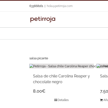
Skip
633668161
|
hola@petirroja.com
to
content
salsa picante
Salsa de chile Carolina Reaper y
Sals
chocolate negro
8,00
€
7,5
Detalles
Aña