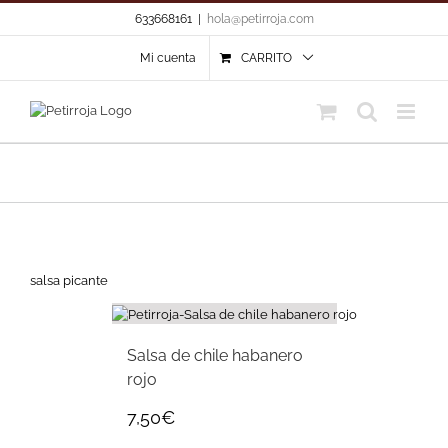
Skip
633668161
|
hola@petirroja.com
to
content
Mi cuenta
CARRITO
salsa picante
Salsa de chile habanero
rojo
7,50
€