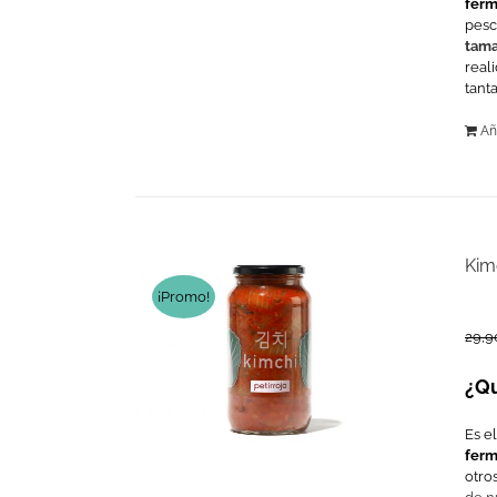
ferm
pesc
tama
real
tant
Añ
Kim
¡Promo!
29,9
¿Qu
Es e
ferm
otro