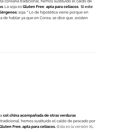
ta coreana tradicional, hemos sustituido el caldo de
os
.
La soja es
Gluten Free
,
apta para celíacos
.
Si este
lérgenos:
soja.
*
Lo de hipotética viene porque en
ma de hablar ya que en Corea, se dice que, existen
la
col china acompañada de otras verduras
tradicional, hemos sustituido el caldo de pescado por
Gluten Free, apta para celíacos.
¡Esta es la versión XL