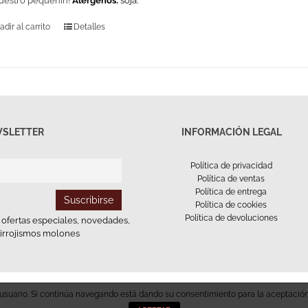
uestro pequeñín!
Alérgenos:
soja.
adir al carrito
Detalles
SLETTER
INFORMACIÓN LEGAL
Política de privacidad
Política de ventas
Política de entrega
Política de cookies
Política de devoluciones
e ofertas especiales, novedades,
tirrojismos molones
de usuario. Si continúa navegando está dando su consentimiento para la aceptaci
 | RGSEAA: 26.017736/A