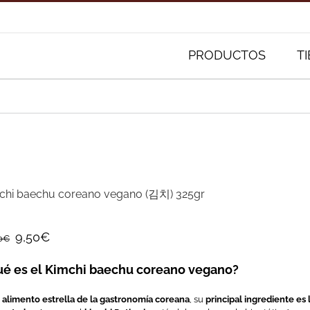
Buscar:
PRODUCTOS
T
chi baechu coreano vegano (김치) 325gr
9,50
€
0
€
é es el Kimchi baechu coreano vegano?
l
alimento estrella de la gastronomía coreana
, su
principal ingrediente es