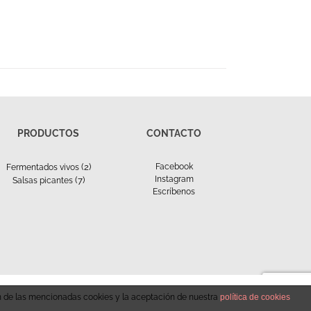
PRODUCTOS
CONTACTO
(2)
Facebook
Fermentados vivos
Instagram
(7)
Salsas picantes
Escríbenos
ón de las mencionadas cookies y la aceptación de nuestra
política de cookies
Instagram
Facebook