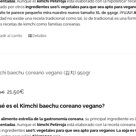
entadas
.
Aunque el
kimchi Petirroja
está elaborado con la hipotética
*
rece
ado por otros
ingredientes
100% vegetales para que sea apto para vegan
ño te parece pequeño mira nuestro nuevo tamaño XL de 950gr. ¡YUJU!
A
idad no existe una receta tradicional como tal, lo de tradicional es una for
as recetas de kimchi como familias coreanas.
adir al carrito
Detalles
chi baechu coreano vegano (김치) 950gr
21,50
€
0
€
é es el Kimchi baechu coreano vegano?
l
alimento estrella de la gastronomía coreana
, su principal ingrediente es 
entadas
. Aunque el
kimchi
Petirroja
está elaborado con la receta coreana 
s ingredientes
100% vegetales para que sea apto para veganos
.
La soja es 